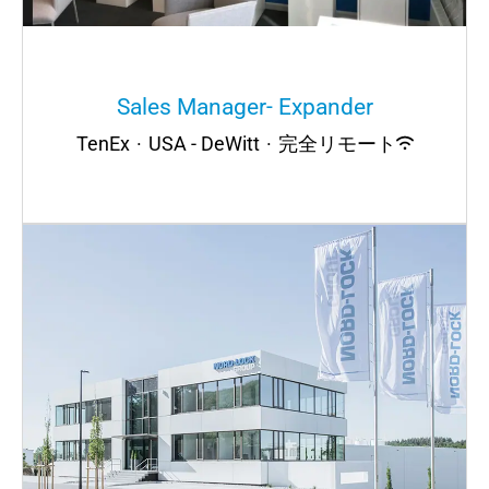
Sales Manager- Expander
TenEx
·
USA - DeWitt
·
完全リモート