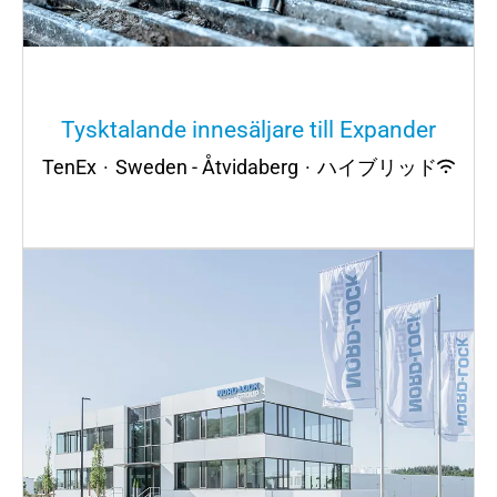
Tysktalande innesäljare till Expander
TenEx
·
Sweden - Åtvidaberg
·
ハイブリッド