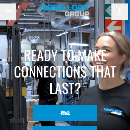
ペー
キャリア メニュー
READY TO MAKE
CONNECTIONS THAT
LAST?
接続