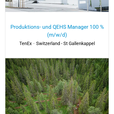
Produktions- und QEHS Manager 100 %
(m/w/d)
TenEx
·
Switzerland - St Gallenkappel