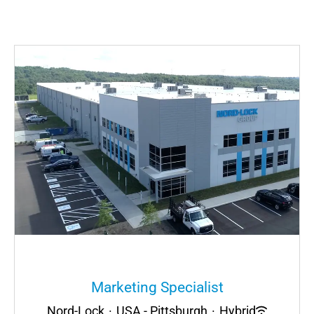
Marketing Specialist
Nord-Lock
·
USA - Pittsburgh
·
Hybrid